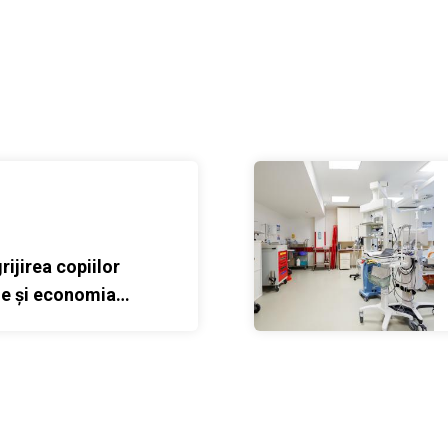
e și economia Moldovei
Just What the Doctor Order
grijirea copiilor
ile și economia