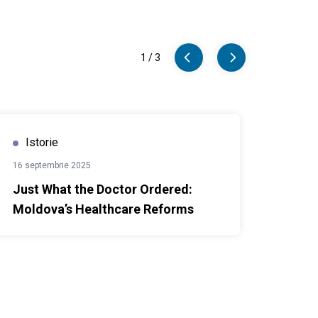
1
/
3
ed: Moldova’s Healthcare Reforms
De la șo
Istorie
16 septembrie 2025
Just What the Doctor Ordered:
Moldova’s Healthcare Reforms