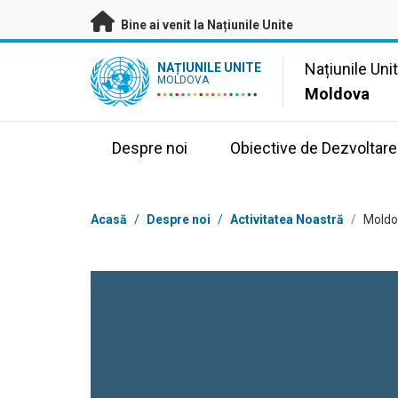
A trece la conținutul principal
Bine ai venit la Națiunile Unite
UN Logo
Națiunile Uni
NAȚIUNILE UNITE
MOLDOVA
Moldova
Despre noi
Obiective de Dezvoltare
Breadcrumb
Acasă
/
Despre noi
/
Activitatea Noastră
/
Moldo