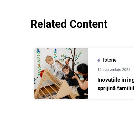
Related Content
rță din satul Stolniceni
Inovațiile în îngrijirea copiilor sprijină familiil
Istorie
16 septembrie 2025
 în
Inovațiile în în
sprijină famili
Moldovei