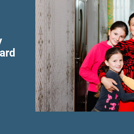
y
ard