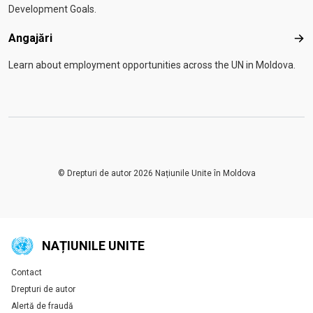
Development Goals.
Angajări
Anga
Learn about employment opportunities across the UN in Moldova.
© Drepturi de autor 2026 Națiunile Unite în Moldova
NAȚIUNILE UNITE
Contact
Global U.N. menu
Drepturi de autor
Alertă de fraudă