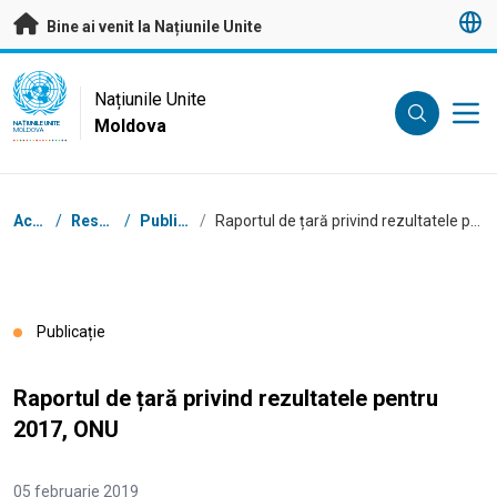
A trece la conținutul principal
Bine ai venit la Națiunile Unite
UN Logo
Națiunile Unite
Moldova
NAȚIUNILE UNITE
MOLDOVA
Breadcrumb
Acasă
/
Resurse
/
Publicații
/
Raportul de țară privind rezultatele pentru 2017, ONU
Publicație
Raportul de țară privind rezultatele pentru
2017, ONU
05 februarie 2019