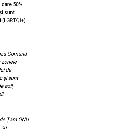
re care 50%
și sunt
li (LGBTQI+),
aliza Comună
n zonele
lui de
c și sunt
e azil,
li.
a de Țară ONU
 cu