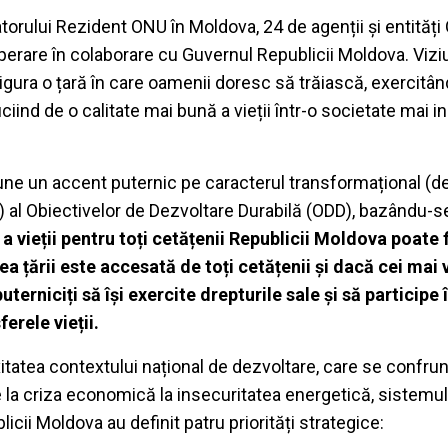
orului Rezident ONU în Moldova, 24 de agenții și entităț
perare în colaborare cu Guvernul Republicii Moldova. Viz
igura o țară în care oamenii doresc să trăiască, exercitân
iciind de o calitate mai bună a vieții într-o societate mai i
ne un accent puternic pe caracterul transformațional (d
lă) al Obiectivelor de Dezvoltare Durabilă (ODD), bazându-
a vieții pentru toți cetățenii Republicii Moldova poate 
 țării este accesată de toți cetățenii și dacă cei mai v
terniciți să își exercite drepturile sale și să participe
ferele vieții.
tea contextului național de dezvoltare, care se confru
 la criza economică la insecuritatea energetică, sistemul
icii Moldova au definit patru priorități strategice: