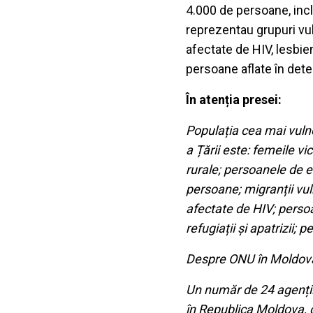
4.000 de persoane, inclu
reprezentau grupuri vul
afectate de HIV, lesbie
persoane aflate în dete
În atenția presei:
Populația cea mai vulne
a Țării este:
femeile vict
rurale; persoanele de et
persoane; migranții vuln
afectate de HIV; persoa
refugiații și apatrizii; 
Despre ONU în Moldov
Un număr de 24 agenții
în Republica Moldova, c