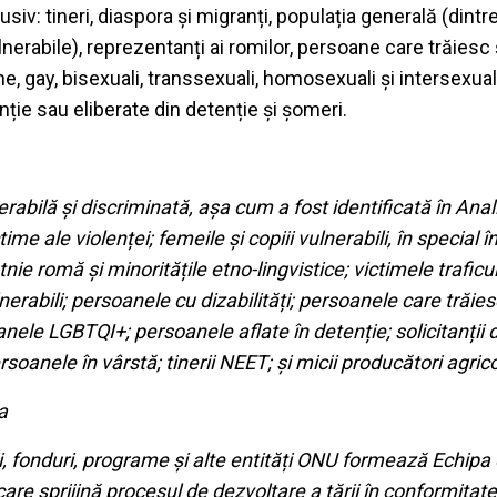
siv: tineri, diaspora și migranți, populația generală (dint
nerabile), reprezentanți ai romilor, persoane care trăiesc 
ne, gay, bisexuali, transsexuali, homosexuali și intersexua
nție sau eliberate din detenție și șomeri.
rabilă și discriminată, așa cum a fost identificată în An
ime ale violenței; femeile și copiii vulnerabili, în special î
nie romă și minoritățile etno-lingvistice; victimele traficu
erabili; persoanele cu dizabilități; persoanele care trăies
nele LGBTQI+; persoanele aflate în detenție; solicitanții d
persoanele în vârstă; tinerii NEET; și micii producători agrico
a
, fonduri, programe și alte entități ONU formează Echip
are sprijină procesul de dezvoltare a țării în conformitate