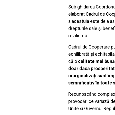
Sub ghidarea Coordonat
elaborat Cadrul de Coo
a acestuia este de a as
drepturile sale și benef
rezilientă.
Cadrul de Cooperare pu
echilibrată și echitabi
că o
calitate mai bună 
doar dacă prosperitatea
marginalizați sunt împu
semnificativ în toate s
Recunoscând complexita
provocări ce variază de
Unite și Guvernul Republ