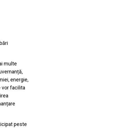
bări
ai multe
guvernanță,
iei, energie,
vor facilita
irea
nanțare
ticipat peste