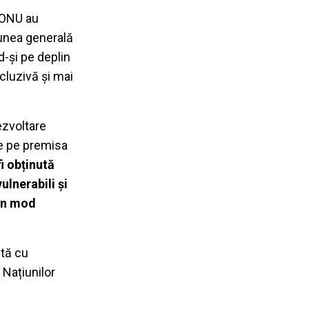
i ONU au
iunea generală
d-și pe deplin
ncluzivă și mai
ezvoltare
se pe premisa
fi obținută
ulnerabili și
 în mod
ntă cu
 Națiunilor