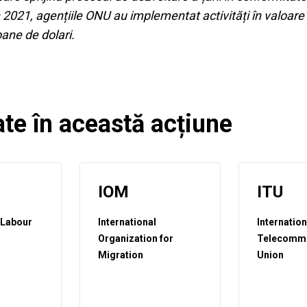
În 2021, agențiile ONU au implementat activități în valoare
ane de dolari.
te în această acțiune
IOM
ITU
 Labour
International
Internation
Organization for
Telecommu
Migration
Union