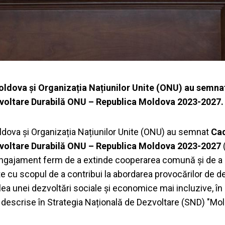
oldova și Organizația Națiunilor Unite (ONU) au semna
voltare Durabilă ONU – Republica Moldova 2023-2027.
ldova și Organizația Națiunilor Unite (ONU) au semnat
Cad
voltare Durabilă ONU – Republica Moldova 2023-2027
ngajament ferm de a extinde cooperarea comună și de a 
te cu scopul de a contribui la abordarea provocărilor de d
 calea unei dezvoltări sociale și economice mai incluzive, î
le descrise în Strategia Națională de Dezvoltare (SND) "Mo