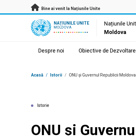
A trece la conținutul principal
Bine ai venit la Națiunile Unite
UN Logo
Națiunile Uni
NAȚIUNILE UNITE
MOLDOVA
Moldova
Despre noi
Obiective de Dezvoltare
Breadcrumb
Acasă
/
Istorii
/
ONU și Guvernul Republicii Moldov
Istorie
ONU și Guvernul