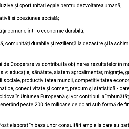
incluzive și oportunități egale pentru dezvoltarea umană;
ativă și coeziunea socială;
tății comune într-o economie durabilă;
, comunități durabile și reziliență la dezastre și la schim
 de Cooperare va contribui la obținerea rezultatelor în m
siv: educație, sănătate, sistem agroalimentar, migrație, 
 sociale, productivitatea muncii, competitivitatea econom
tice, conectivitate și comerț, precum și statistică - care 
oldova în Uniunea Europeană și vor contribui la îmbunătăț
 generând peste 200 de milioane de dolari sub formă de fi
ost elaborat în baza unor consultări ample la care au par