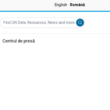
English
Română
Find UN Data, Resources, News and more...
Submit search
Centrul de presă