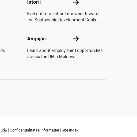
Istorii
Istorii
Find out more about our work towards
the Sustainable Development Goals.
Angajări
Angajări
rds
Learn about employment opportunities
.
across the UN in Moldova.
raudă
Confidențialitatea informației
Site Index