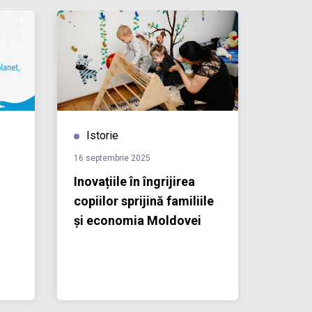
Istorie
Isto
16 septembrie 2025
09 septe
Inovațiile în îngrijirea
Prin f
copiilor sprijină familiile
lumea 
și economia Moldovei
văd al