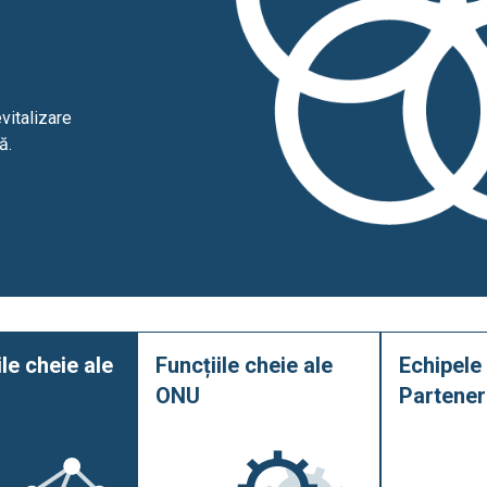
vitalizare
ă.
ile cheie ale
Funcțiile cheie ale
Echipele
ONU
Partener