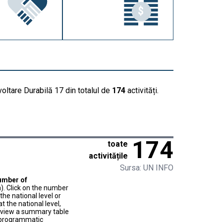
voltare Durabilă 17 din totalul de
174
activități.
174
toate
activitățile
Sursa: UN INFO
umber of
). Click on the number
he national level or
t the national level,
to view a summary table
f programmatic