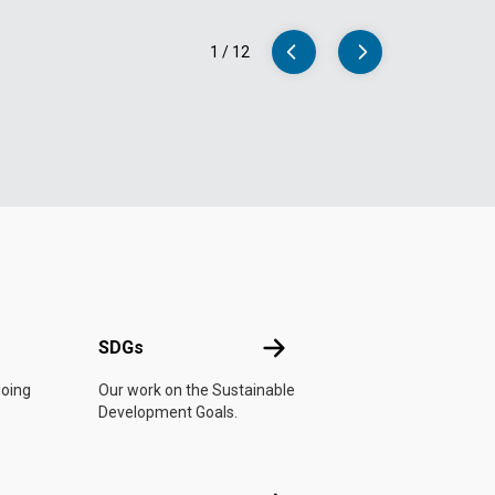
1
/
12
NU
SDGs
SDGs
doing
Our work on the Sustainable
Development Goals.