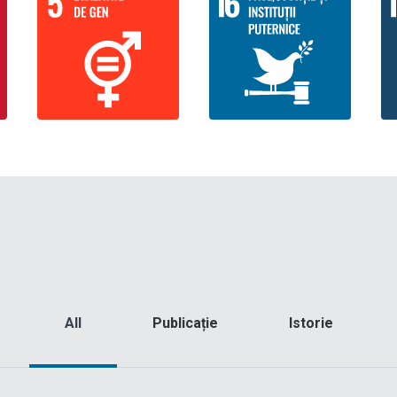
All
Publicație
Istorie