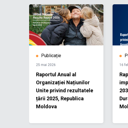
Publicație
P
25 mai 2026
16 fe
ceput:
Raportul Anual al
Rap
”
Organizației Națiunilor
imp
ă
Unite privind rezultatele
203
milie
țării 2025, Republica
Dur
Moldova
Mol