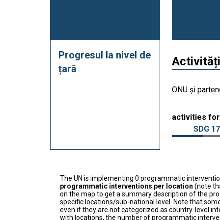
Progresul la nivel de
Activităț
țară
ONU și partene
activities for
SDG 17
The UN is implementing 0 programmatic interventi
programmatic interventions per location
(note th
on the map to get a summary description of the pro
specific locations/sub-national level. Note that some
even if they are not categorized as country-level in
with locations, the number of programmatic interven