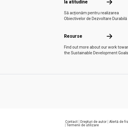
Ia atitudine
Ia atitudine
Să acționăm pentru realizarea
Obiectivelor de Dezvoltare Durabilă
Resurse
Resurse
Find out more about our work towa
the Sustainable Development Goals
Contact
Drepturi de autor
Alertă de f
Global U.N. menu
Termenii de utilizare