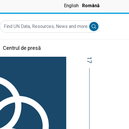
English
Română
Find UN Data, Resources, News and more...
Submit search
Centrul de presă
17