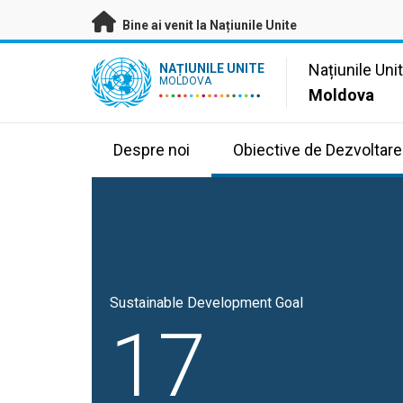
A trece la conținutul principal
Bine ai venit la Națiunile Unite
UN Logo
Națiunile Uni
NAȚIUNILE UNITE
MOLDOVA
Moldova
Despre noi
Obiective de Dezvoltare
Sustainable Development Goal
17