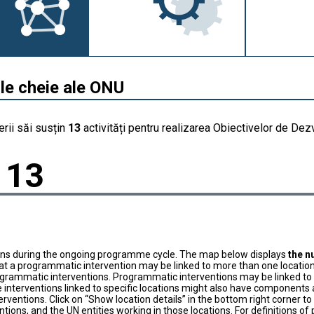
ile cheie ale ONU
rii săi susțin
13
activități pentru realizarea Obiectivelor de Dez
13
ons during the ongoing programme cycle. The map below displays
the n
at a programmatic intervention may be linked to more than one location
grammatic interventions. Programmatic interventions may be linked to t
 interventions linked to specific locations might also have components a
terventions. Click on “Show location details” in the bottom right corner 
tions, and the UN entities working in those locations. For definitions o