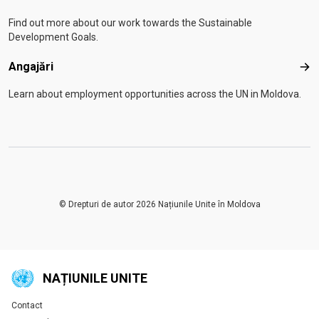
Find out more about our work towards the Sustainable
Development Goals.
Angajări
Anga
Learn about employment opportunities across the UN in Moldova.
© Drepturi de autor 2026 Națiunile Unite în Moldova
NAȚIUNILE UNITE
Contact
Global U.N. menu