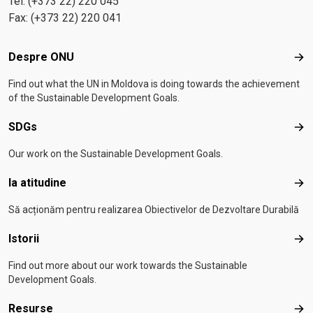
Tel: (+373 22) 220 045
Fax: (+373 22) 220 041
Footer menu
Despre ONU
Des
Find out what the UN in Moldova is doing towards the achievement
of the Sustainable Development Goals.
SDGs
SD
Our work on the Sustainable Development Goals.
Ia atitudine
Ia a
Să acționăm pentru realizarea Obiectivelor de Dezvoltare Durabilă
Istorii
Isto
Find out more about our work towards the Sustainable
Development Goals.
Resurse
Res