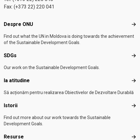
Fax: (+373 22) 220 041
Footer menu
Despre ONU
Des
Find out what the UN in Moldova is doing towards the achievement
of the Sustainable Development Goals.
SDGs
SD
Our work on the Sustainable Development Goals.
Ia atitudine
Ia a
Să acționăm pentru realizarea Obiectivelor de Dezvoltare Durabilă
Istorii
Isto
Find out more about our work towards the Sustainable
Development Goals.
Resurse
Res