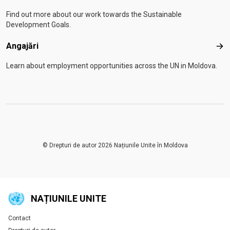
Find out more about our work towards the Sustainable
Development Goals.
Angajări
Anga
Learn about employment opportunities across the UN in Moldova.
© Drepturi de autor 2026 Națiunile Unite în Moldova
NAȚIUNILE UNITE
Contact
Global U.N. menu