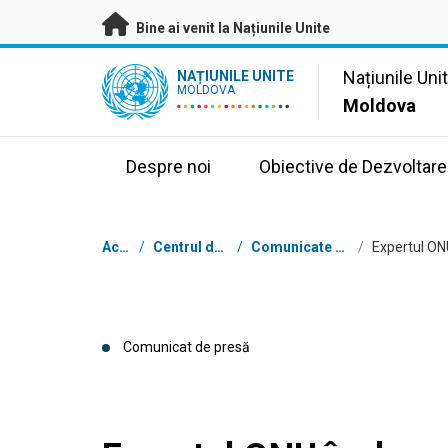
A trece la conținutul principal
Bine ai venit la Națiunile Unite
UN Logo
Națiunile Uni
NAȚIUNILE UNITE
MOLDOVA
Moldova
Despre noi
Obiective de Dezvoltare
Breadcrumb
Acasă
/
Centrul de presă
/
Comunicate de presă
/
Comunicat de presă