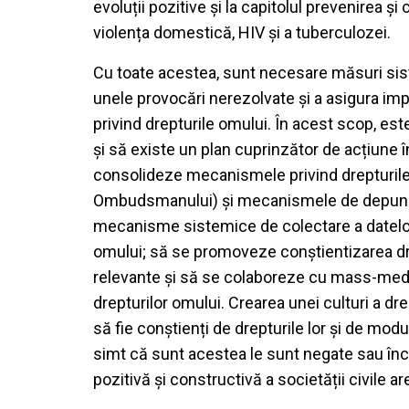
evoluții pozitive și la capitolul prevenirea ș
violența domestică, HIV și a tuberculozei.
Cu toate acestea, sunt necesare măsuri si
unele provocări nerezolvate și a asigura im
privind drepturile omului. În acest scop, e
și să existe un plan cuprinzător de acțiune 
consolideze mecanismele privind drepturile 
Ombudsmanului) și mecanismele de depuner
mecanisme sistemice de colectare a datelor
omului; să se promoveze conștientizarea dre
relevante și să se colaboreze cu mass-medi
drepturilor omului. Crearea unei culturi a d
să fie conștienți de drepturile lor și de mod
simt că sunt acestea le sunt negate sau înc
pozitivă și constructivă a societății civile ar