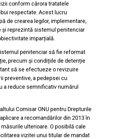
izii conform cărora tratatele
rebui respectate. Acest lucru
upă de crearea legilor, implementare,
e și reprezintă sistemul penitenciar
iectivitate imparțială.
stemul penitenciar să fie reformat
ție, precum și condițiile de detenție
rtant să se efectueze o revizuire
rii preventive, a pedepsei cu
tru a reduce semnificativ numărul
naltului Comisar ONU pentru Drepturile
n aplicare a recomandărilor din 2013 în
măsurile ulterioare. O posibilă cale
cilitarea vizitei unui titular de mandat