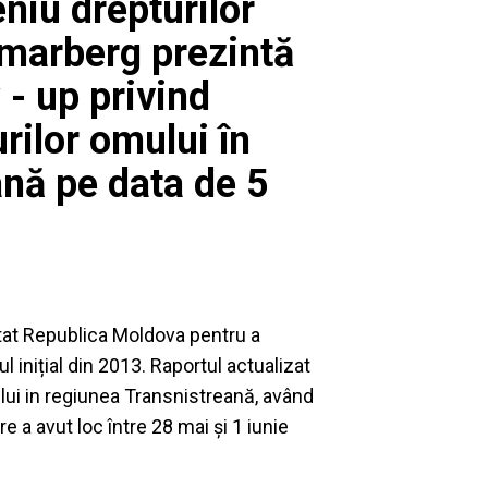
niu drepturilor
arberg prezintă
 - up privind
ilor omului în
nă pe data de 5
itat Republica Moldova pentru a
l inițial din 2013. Raportul actualizat
lui in regiunea Transnistreană, având
e a avut loc între 28 mai și 1 iunie