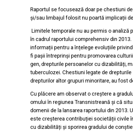
Raportul se focusează doar pe chestiuni de 
și/sau limbajul folosit nu poartă implicații de
Limitele temporale nu au permis o analiză p
în cadrul raportului comprehensiv din 2013. T
informații pentru a înțelege evoluțiile priv
fi pașii întreprinși pentru promovarea culturi
gen, drepturile persoanelor cu dizabilități, 
tuberculozei. Chestiuni legate de drepturile
drepturilor altor grupuri minoritare, au fost
Cu plăcere am observat o creștere a gradului
omului în regiunea Transnistreană și că situa
domenii de la lansarea raportului din 2013. 
este creșterea contribuției societății civile
cu dizabilități și sporirea gradului de conști