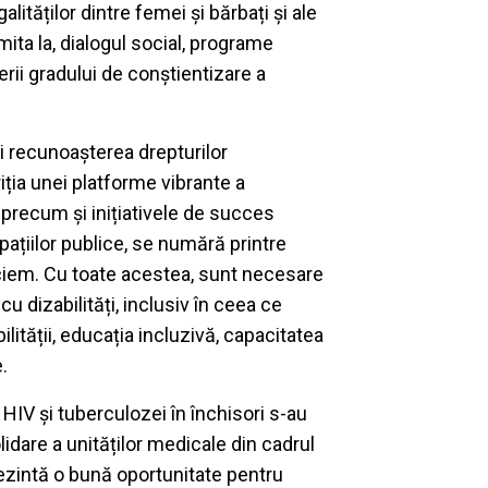
ităților dintre femei și bărbați și ale
imita la, dialogul social, programe
rii gradului de conștientizare a
și recunoașterea drepturilor
riția unei platforme vibrante a
i, precum și inițiativele de succes
 spațiilor publice, se numără printre
eciem. Cu toate acestea, sunt necesare
 dizabilități, inclusiv în ceea ce
ității, educația incluzivă, capacitatea
.
 HIV și tuberculozei în închisori s-au
idare a unităților medicale din cadrul
rezintă o bună oportunitate pentru