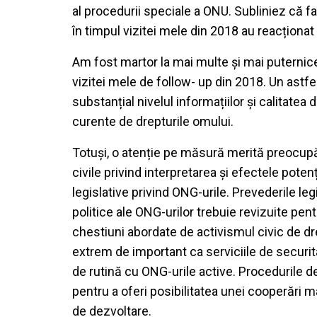
al procedurii speciale a ONU. Subliniez că fac
în timpul vizitei mele din 2018 au reacționat
Am fost martor la mai multe și mai puternice 
vizitei mele de follow- up din 2018. Un astf
substanțial nivelul informațiilor și calitatea 
curente de drepturile omului.
Totuși, o atenție pe măsură merită preocupări
civile privind interpretarea și efectele poten
legislative privind ONG-urile. Prevederile leg
politice ale ONG-urilor trebuie revizuite pen
chestiuni abordate de activismul civic de dre
extrem de important ca serviciile de securita
de rutină cu ONG-urile active. Procedurile d
pentru a oferi posibilitatea unei cooperări ma
de dezvoltare.