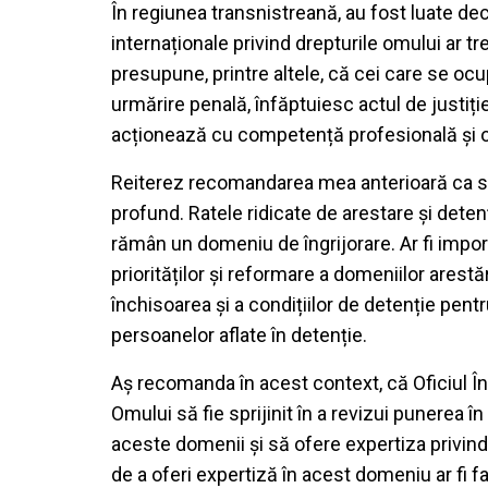
În regiunea transnistreană, au fost luate dec
internaționale privind drepturile omului ar t
presupune, printre altele, că cei care se oc
urmărire penală, înfăptuiesc actul de justiți
acționează cu competență profesională și ob
Reiterez recomandarea mea anterioară ca si
profund. Ratele ridicate de arestare și deten
rămân un domeniu de îngrijorare. Ar fi impo
priorităților și reformare a domeniilor arestă
închisoarea și a condițiilor de detenție pen
persoanelor aflate în detenție.
Aș recomanda în acest context, că Oficiul Î
Omului să fie sprijinit în a revizui punerea î
aceste domenii și să ofere expertiza privind 
de a oferi expertiză în acest domeniu ar fi fa