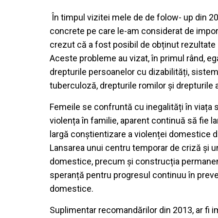
În timpul vizitei mele de de folow- up din 
concrete pe care le-am considerat de import
crezut că a fost posibil de obținut rezultate
Aceste probleme au vizat, în primul rând, eg
drepturile persoanelor cu dizabilități, sist
tuberculoză, drepturile romilor și drepturile a
Femeile se confruntă cu inegalități în viața s
violența în familie, aparent continuă să fie 
largă conștientizare a violenței domestice dr
Lansarea unui centru temporar de criză și u
domestice, precum și construcția permanent
speranță pentru progresul continuu în preve
domestice.
Suplimentar recomandărilor din 2013, ar fi 