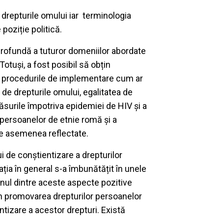
drepturile omului iar terminologia
 poziție politică.
rofundă a tuturor domeniilor abordate
otuși, a fost posibil să obțin
ind procedurile de implementare cum ar
i de drepturile omului, egalitatea de
măsurile împotriva epidemiei de HIV și a
 persoanelor de etnie romă și a
 de asemenea reflectate.
 de conștientizare a drepturilor
ția în general s-a îmbunătățit în unele
Unul dintre aceste aspecte pozitive
 în promovarea drepturilor persoanelor
entizare a acestor drepturi. Există