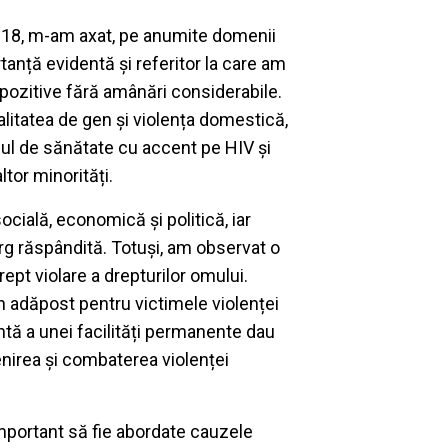
2018, m-am axat, pe anumite domenii
anță evidentă și referitor la care am
 pozitive fără amânări considerabile.
alitatea de gen și violența domestică,
emul de sănătate cu accent pe HIV și
ltor minorități.
ocială, economică și politică, iar
larg răspândită. Totuși, am observat o
ept violare a drepturilor omului.
n adăpost pentru victimele violenței
ă a unei facilități permanente dau
nirea și combaterea violenței
important să fie abordate cauzele