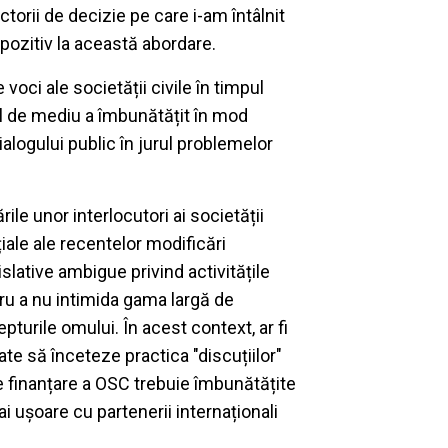
torii de decizie pe care i-am întâlnit
 pozitiv la această abordare.
voci ale societății civile în timpul
el de mediu a îmbunătățit în mod
dialogului public în jurul problemelor
le unor interlocutori ai societății
țiale ale recentelor modificări
islative ambigue privind activitățile
tru a nu intimida gama largă de
pturile omului. În acest context, ar fi
te să înceteze practica "discuțiilor"
e finanțare a OSC trebuie îmbunătățite
i ușoare cu partenerii internaționali