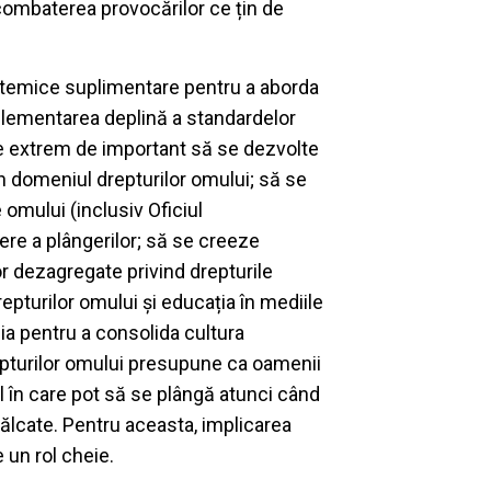
i combaterea provocărilor ce țin de
stemice suplimentare pentru a aborda
plementarea deplină a standardelor
ste extrem de important să se dezvolte
în domeniul drepturilor omului; să se
omului (inclusiv Oficiul
e a plângerilor; să se creeze
 dezagregate privind drepturile
pturilor omului și educația în mediile
a pentru a consolida cultura
repturilor omului presupune ca oamenii
ul în care pot să se plângă atunci când
ălcate. Pentru aceasta, implicarea
e un rol cheie.