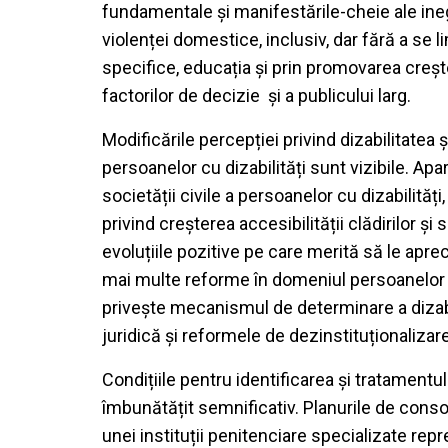
fundamentale și manifestările-cheie ale inegal
violenței domestice, inclusiv, dar fără a se l
specifice, educația și prin promovarea crește
factorilor de decizie și a publicului larg.
Modificările percepției privind dizabilitatea 
persoanelor cu dizabilități sunt vizibile. Apa
societății civile a persoanelor cu dizabilităț
privind creșterea accesibilității clădirilor și
evoluțiile pozitive pe care merită să le apr
mai multe reforme în domeniul persoanelor cu
privește mecanismul de determinare a dizabil
juridică și reformele de dezinstituționalizare
Condițiile pentru identificarea și tratamentul
îmbunătățit semnificativ. Planurile de consol
unei instituții penitenciare specializate rep