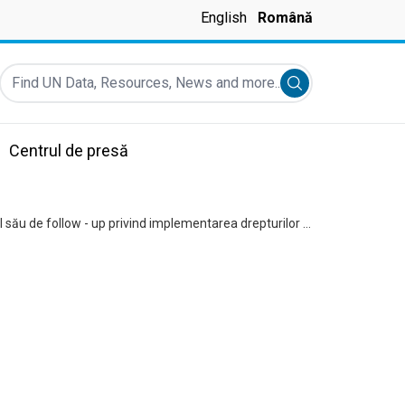
English
Română
Find UN Data, Resources, News and more...
Submit search
Centrul de presă
Expertul ONU în domeniu drepturilor omului, Thomas Hammarberg prezintă raportul său de follow - up privind implementarea drepturilor omului în regiunea Transnistreană pe data de 5 februarie 2019