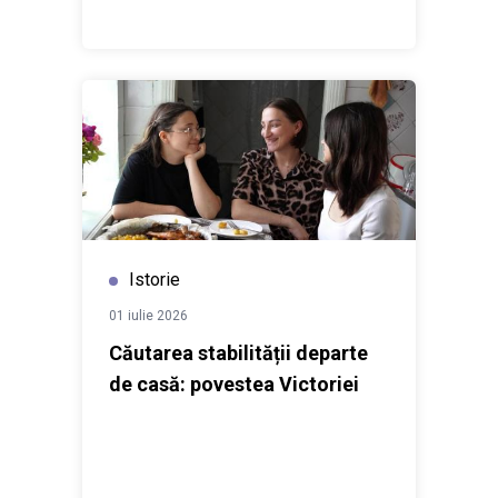
excelenței femeilor prin oportunități de angajare
incluzive și prietenoase familiei”, implementat de
UNFPA și UN Women, cu suportul Agenției Austriece
pentru Dezvoltare (ADA). Proiectul complementeaza
intervențiile din sectorul public care includ și
Programul național ,,Părinți angajați - copii la creșe”
implementat de Ministerul Muncii și Protecției Sociale.
Istorie
01 iulie 2026
Căutarea stabilității departe
de casă: povestea Victoriei