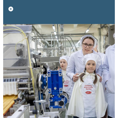
familiilor și angajaților — inclusiv creșe la locul de
muncă și programe flexibile de lucru — vine în
contextul necesității de a încuraja participarea femeilor
pe piața muncii și de a asigura retenția
personalului.Acesta este și cazul companiei Bucuria
S.A., care se alătură inițiativei promovate de UNFPA în
Moldova, în parteneriat cu Ministerul Muncii și
Protecției Sociale și Camera de Comerț și Industrie a
Republicii Moldova, pentru dezvoltarea politicilor
prietenoase familiei la locul de muncă. „Bucuria” este
una dintre cele 25 de companii private din Republica
Moldova care își propun ca, în următorii doi ani, să
adopte politici de muncă prietenoase familiei, inclusiv
prin dezvoltarea unei mini-creșe pentru copiii cu vârste
între 0 și 3 ani și a unui grup de suport psiho-emoțional
pentru angajați.Cu ocazia Zilei Internaționale a Familiei,
UNFPA și Bucuria au marcat simbolic acest parteneriat
printr-un eveniment organizat la sediul companiei, care