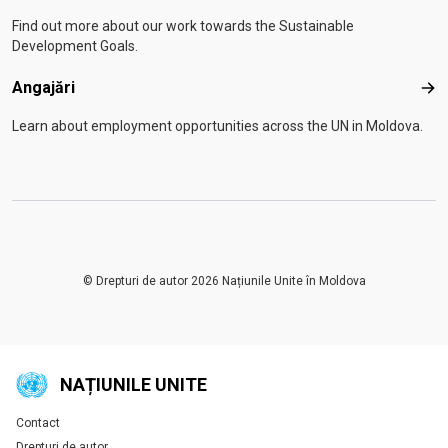
Find out more about our work towards the Sustainable
Development Goals.
Angajări
Anga
Learn about employment opportunities across the UN in Moldova.
© Drepturi de autor 2026 Națiunile Unite în Moldova
NAȚIUNILE UNITE
Contact
Global U.N. menu
Drepturi de autor