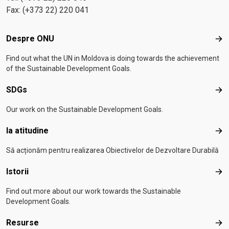
Fax: (+373 22) 220 041
Footer menu
Despre ONU
Des
Find out what the UN in Moldova is doing towards the achievement
of the Sustainable Development Goals.
SDGs
SD
Our work on the Sustainable Development Goals.
Ia atitudine
Ia a
Să acționăm pentru realizarea Obiectivelor de Dezvoltare Durabilă
Istorii
Isto
Find out more about our work towards the Sustainable
Development Goals.
Resurse
Res