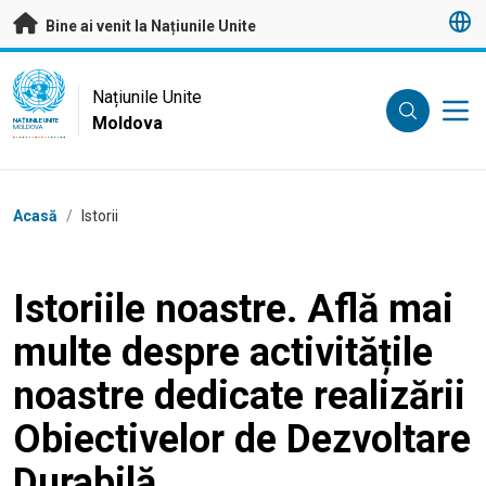
A trece la conținutul principal
Bine ai venit la Națiunile Unite
UN Logo
Națiunile Unite
Moldova
NAȚIUNILE UNITE
MOLDOVA
Breadcrumb
Acasă
/
Istorii
Istoriile noastre. Află mai
multe despre activitățile
noastre dedicate realizării
Obiectivelor de Dezvoltare
Durabilă.