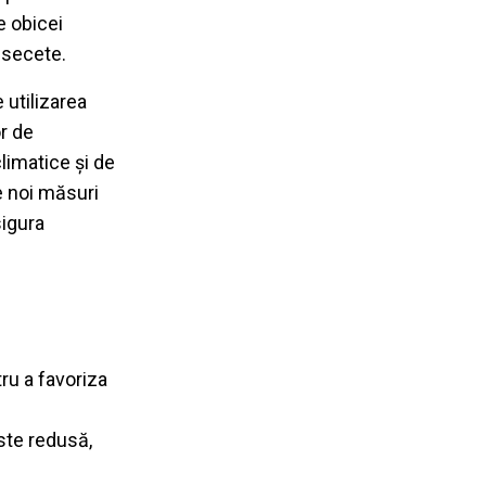
e obicei
 secete.
 utilizarea
or de
limatice și de
te noi măsuri
sigura
tru a favoriza
ste redusă,