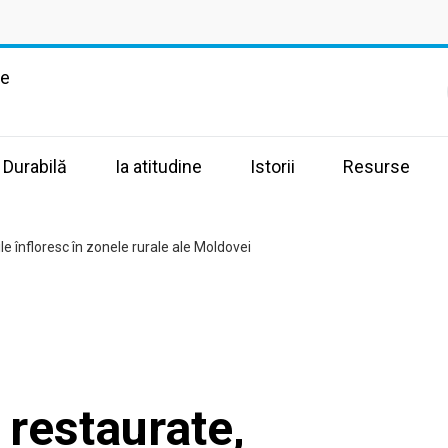
te
 Durabilă
Ia atitudine
Istorii
Resurse
e înfloresc în zonele rurale ale Moldovei
 restaurate,