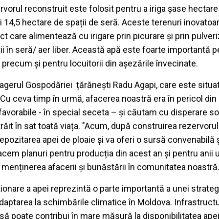
ervorul reconstruit este folosit pentru a iriga șase hectare
și 14,5 hectare de spații de seră. Aceste terenuri inovatoa
 care alimentează cu irigare prin picurare și prin pulveri
ții în seră/ aer liber. Această apă este foarte importantă 
, precum și pentru locuitorii din așezările învecinate.
gerul Gospodăriei țărănești Radu Agapi, care este situat
 "Cu ceva timp în urmă, afacerea noastră era în pericol di
efavorabile - în special seceta – şi căutam cu disperare sol
a trăit în sat toată viața. "Acum, după construirea rezervoru
epozitarea apei de ploaie și va oferi o sursă convenabilă ș
facem planuri pentru producția din acest an și pentru anii 
a menținerea afacerii și bunăstării în comunitatea noastră.
tionare a apei reprezintă o parte importantă a unei strateg
aptarea la schimbările climatice în Moldova. Infrastruct
să poate contribui în mare măsură la disponibilitatea ape