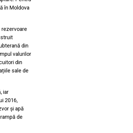
ltă în Moldova
de rezervoare
struit
subterană din
mpul valurilor
uitori din
ațiile sale de
 iar
ui 2016,
zvor și apă
o rampă de