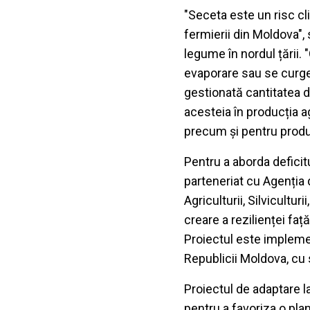
"Seceta este un risc cl
fermierii din Moldova",
legume în nordul țării. 
evaporare sau se curge î
gestionată cantitatea de
acesteia în producția ag
precum și pentru producț
Pentru a aborda deficitu
parteneriat cu Agenția 
Agriculturii, Silvicultu
creare a rezilienței fa
Proiectul este implemen
Republicii Moldova, cu 
Proiectul de adaptare la
pentru a favoriza o pla