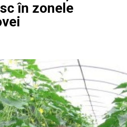
esc în zonele
ovei