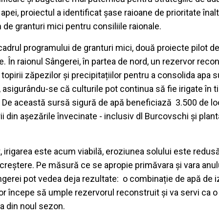
 apei, proiectul a identificat șase raioane de prioritate îna
m de granturi mici pentru consiliile raionale.
n cadrul programului de granturi mici, două proiecte pilot 
e. În raionul Sângerei, în partea de nord, un rezervor recon
opirii zăpezilor și precipitațiilor pentru a consolida apa 
asigurându-se că culturile pot continua să fie irigate în ti
. De această sursă sigură de apă beneficiază 3.500 de loc
rii din așezările învecinate - inclusiv dl Burcovschi și plant
 irigarea este acum viabilă, eroziunea solului este redusă,
 creștere. Pe măsură ce se apropie primăvara și vara anul
ângerei pot vedea deja rezultate: o combinație de apă de i
lor începe să umple rezervorul reconstruit și va servi ca 
a din noul sezon.