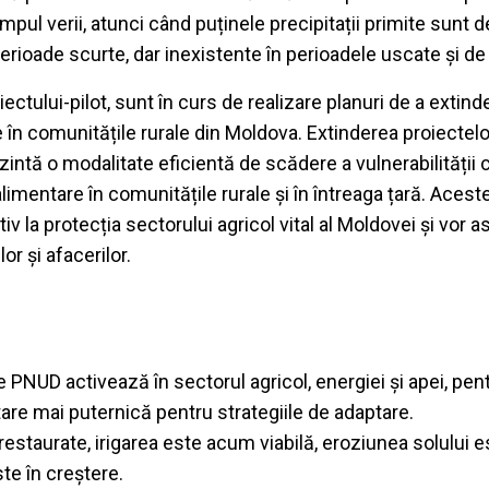
timpul verii, atunci când puținele precipitații primite sunt d
erioade scurte, dar inexistente în perioadele uscate și de
iectului-pilot, sunt în curs de realizare planuri de a extinde
e în comunitățile rurale din Moldova. Extinderea proiectel
zintă o modalitate eficientă de scădere a vulnerabilității c
alimentare în comunitățile rurale și în întreaga țară. Aces
iv la protecția sectorului agricol vital al Moldovei și vor a
r și afacerilor.
de PNUD activează în sectorul agricol, energiei și apei, pen
tare mai puternică pentru strategiile de adaptare.
estaurate, irigarea este acum viabilă, eroziunea solului e
ste în creștere.