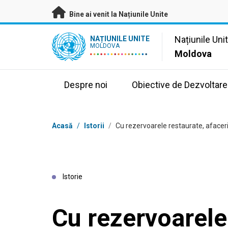
A trece la conținutul principal
Bine ai venit la Națiunile Unite
UN Logo
Națiunile Uni
NAȚIUNILE UNITE
MOLDOVA
Moldova
Despre noi
Obiective de Dezvoltare
Breadcrumb
Acasă
/
Istorii
/
Cu rezervoarele restaurate, afaceril
Istorie
Cu rezervoarele