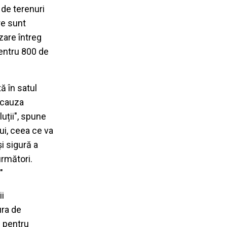
 de terenuri
re sunt
zare întreg
pentru 800 de
ă în satul
n cauza
uții", spune
lui, ceea ce va
i sigură a
următori.
"
ii
ura de
i pentru