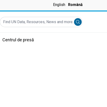
English
Română
Find UN Data, Resources, News and more...
Submit search
Centrul de presă