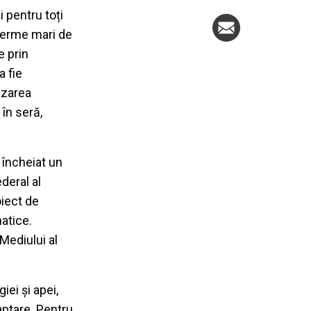
 pentru toți
 ferme mari de
e prin
a fie
izarea
 în seră,
 încheiat un
deral al
oiect de
atice.
Mediului al
iei și apei,
aptare. Pentru