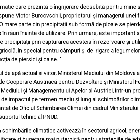
imatic care prezintă o îngrijorare deosebită pentru mine și
 spune Victor Burcovschii, proprietarul și managerul unei
"O mare parte din precipitații sub formă de ploaie se pierd
n râuri înainte de utilizare. Prin urmare, este important s
 precipitații prin capturarea acesteia în rezervoare și util
ricolă, în special pentru câmpuri și de irigare a legumelor
ia de piersici și caise. "
l de apă actual și viitor, Ministerul Mediului din Moldova a
de Cooperare Austriacă pentru Dezvoltare și Ministerul Fe
rii, Mediului și Managementului Apelor al Austriei, într-un pr
ță de impactul pe termen mediu și lung al schimbărilor clim
tat de Oficiul Schimbarea Climei din cadrul Ministerului 
suportul tehnic al PNUD.
 schimbările climatice activează în sectorul agricol, energ
nificare și bugetare mai puternică pentru strategiile de ad