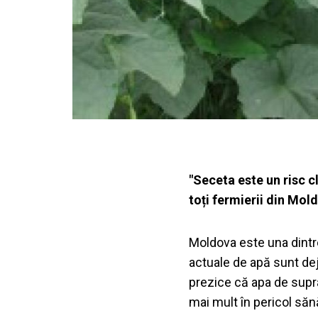
"Seceta este un risc c
toți fermierii din Mol
Moldova este una dintre
actuale de apă sunt dej
prezice că apa de supr
mai mult în pericol să