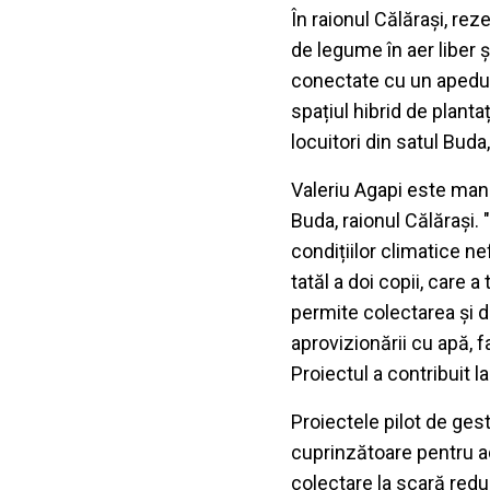
În raionul Călărași, rez
de legume în aer liber 
conectate cu un apeduct
spațiul hibrid de planta
locuitori din satul Buda
Valeriu Agapi este mana
Buda, raionul Călărași.
condițiilor climatice n
tatăl a doi copii, care 
permite colectarea și d
aprovizionării cu apă, 
Proiectul a contribuit l
Proiectele pilot de ges
cuprinzătoare pentru ad
colectare la scară redu