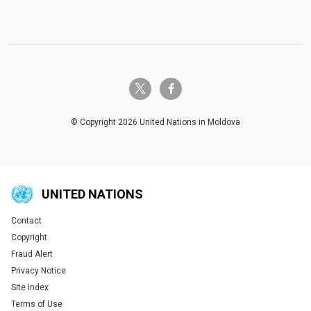
twitter-x
facebook-f
© Copyright 2026 United Nations in Moldova
UNITED NATIONS
Contact
Global U.N. menu
Copyright
Fraud Alert
Privacy Notice
Site Index
Terms of Use