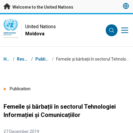
Skip to main content
Welcome to the United Nations
UN Logo
United Nations
Moldova
UNITED NATIONS
MOLDOVA
Breadcrumb
Home
/
Resources
/
Publications
/
Femeile și bărbații în sectorul Tehnologiei Informației și Comunicațiilor
Publication
Femeile și bărbații în sectorul Tehnologiei
Informației și Comunicațiilor
27 December 2019