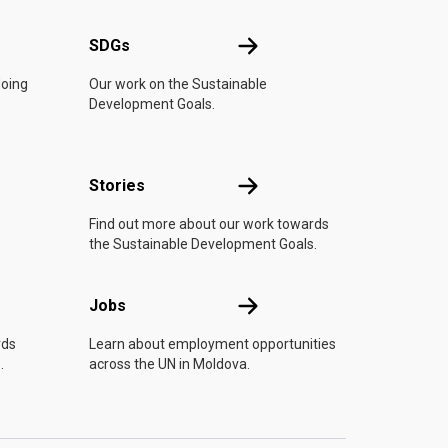
UN
SDGs
SDGs
doing
Our work on the Sustainable
Development Goals.
n
Stories
Stories
Find out more about our work towards
the Sustainable Development Goals.
Jobs
Jobs
rds
Learn about employment opportunities
.
across the UN in Moldova.