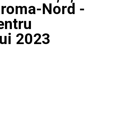
aroma-Nord -
entru
lui 2023