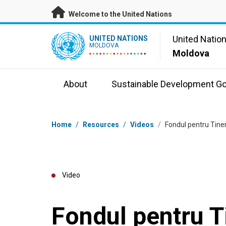
Skip to main content
Welcome to the United Nations
UN Logo
United Natio
UNITED NATIONS
MOLDOVA
Moldova
About
Sustainable Development Go
Breadcrumb
Home
/
Resources
/
Videos
/
Fondul pentru Tiner
Video
Fondul pentru Ti