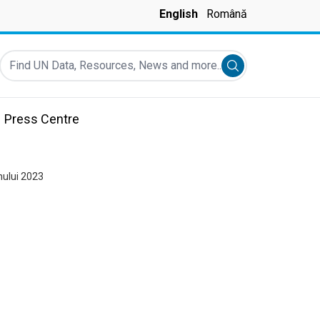
English
Română
Find UN Data, Resources, News and more...
Submit search
Press Centre
mului 2023