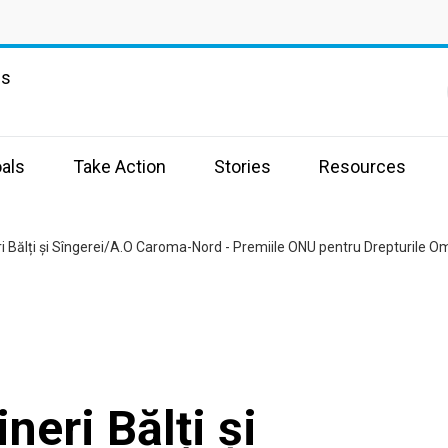
ns
als
Take Action
Stories
Resources
i Bălți și Sîngerei/A.O Caroma-Nord - Premiile ONU pentru Drepturile O
neri Bălți și