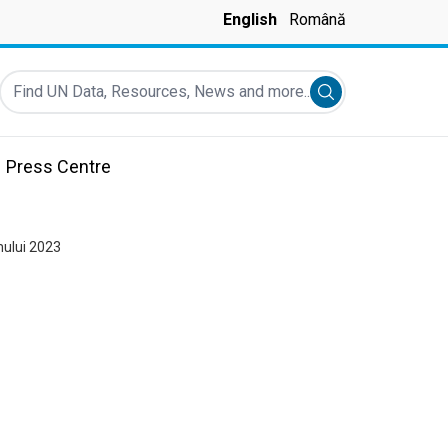
English
Română
Find UN Data, Resources, News and more...
Submit search
Press Centre
mului 2023