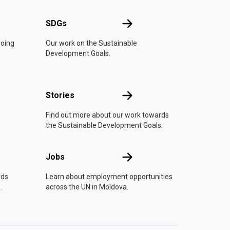
UN
SDGs
SDGs
doing
Our work on the Sustainable
Development Goals.
n
Stories
Stories
Find out more about our work towards
the Sustainable Development Goals.
Jobs
Jobs
rds
Learn about employment opportunities
.
across the UN in Moldova.