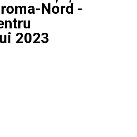
aroma-Nord -
entru
lui 2023