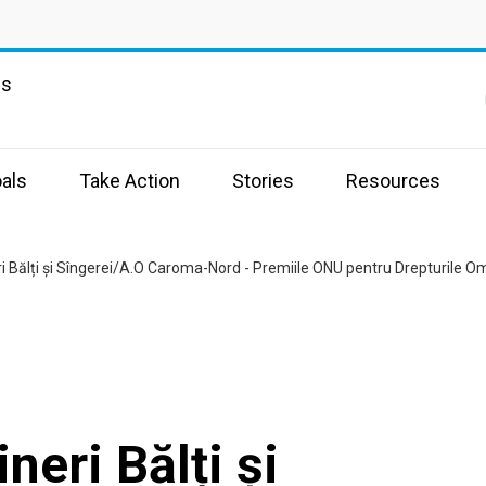
ns
als
Take Action
Stories
Resources
i Bălți și Sîngerei/A.O Caroma-Nord - Premiile ONU pentru Drepturile O
neri Bălți și