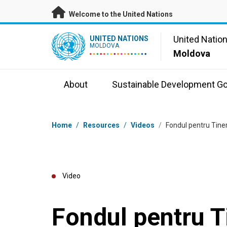
Skip to main content
Welcome to the United Nations
UN Logo
United Natio
UNITED NATIONS
MOLDOVA
Moldova
About
Sustainable Development Go
Breadcrumb
Home
/
Resources
/
Videos
/
Fondul pentru Tiner
Video
Fondul pentru Ti