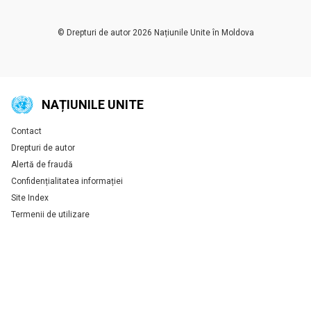
© Drepturi de autor 2026 Națiunile Unite în Moldova
NAȚIUNILE UNITE
Contact
Global U.N. menu
Drepturi de autor
Alertă de fraudă
Confidențialitatea informației
Site Index
Termenii de utilizare