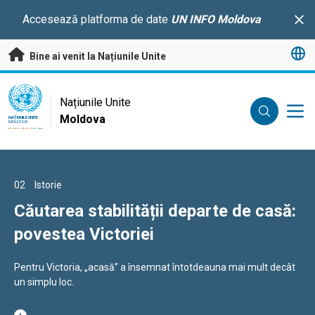
A trece la conținutul principal
Accesează platforma de date
UN INFO Moldova
Clo
Bine ai venit la Națiunile Unite
UN Logo
Națiunile Unite
Moldova
NAȚIUNILE UNITE
MOLDOVA
01
02
03
Istorie
Istorie
Istorie
Zinaida Levița, 71 de ani: ,,Nu m-am
Căutarea stabilității departe de casă:
Cum transformă trei antreprenoare
pensionat de la viață”
povestea Victoriei
oportunitățile în afaceri
În fiecare dimineață, Zinaida Levința își începe ziua cu
Pentru Victoria, „acasă” a însemnat întotdeauna mai mult decât
În spatele unei afaceri de succes se află adesea luni sau ani de
recunoștință și cu dorința de a fi printre oameni.
un simplu loc.
muncă, adaptare și învățare continuă.