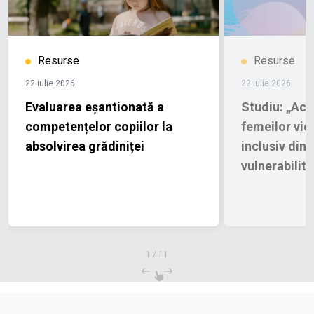
Resurse
Resurse
22 iulie 2026
22 iulie 2026
Evaluarea eșantionată a
Studiu: „Acce
competențelor copiilor la
femeilor vict
absolvirea grădiniței
inclusiv din 
vulnerabilită
1
/
11