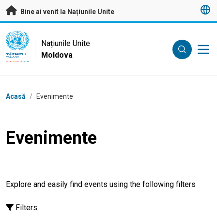
A trece la conținutul principal
Bine ai venit la Națiunile Unite
UN Logo
Națiunile Unite
Moldova
NAȚIUNILE UNITE
MOLDOVA
Breadcrumb
Acasă
/
Evenimente
Evenimente
Explore and easily find events using the following filters
Filters