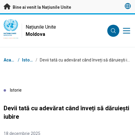
A trece la conținutul principal
Bine ai venit la Națiunile Unite
UN Logo
Națiunile Unite
Moldova
NAȚIUNILE UNITE
MOLDOVA
Breadcrumb
Acasă
/
Istorii
/
Devii tată cu adevărat când înveți să dăruiești iubire
Istorie
Devii tată cu adevărat când înveți să dăruiești
iubire
18 decembrie 2025