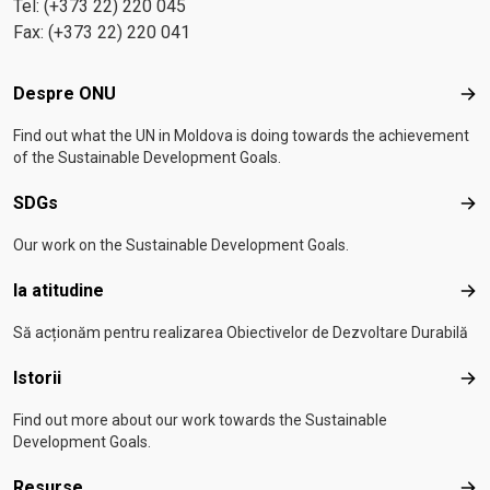
Tel: (+373 22) 220 045
Fax: (+373 22) 220 041
Footer menu
Despre ONU
Des
Find out what the UN in Moldova is doing towards the achievement
of the Sustainable Development Goals.
SDGs
SD
Our work on the Sustainable Development Goals.
Ia atitudine
Ia a
Să acționăm pentru realizarea Obiectivelor de Dezvoltare Durabilă
Istorii
Isto
Find out more about our work towards the Sustainable
Development Goals.
Resurse