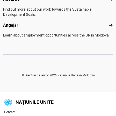
Res
Find out more about our work towards the Sustainable
Development Goals.
Angajări
Anga
Learn about employment opportunities across the UN in Moldova.
© Drepturi de autor 2026 Națiunile Unite în Moldova
NAȚIUNILE UNITE
Contact
Global U.N. menu