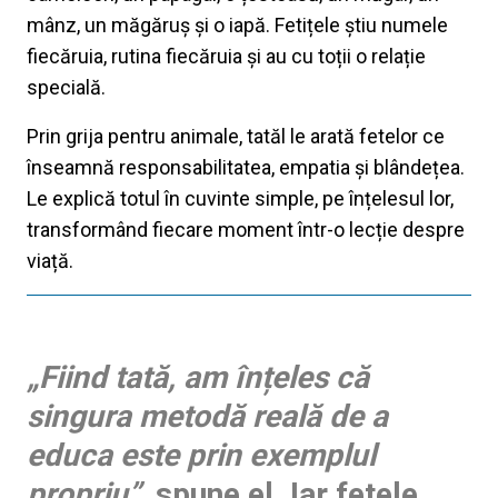
mânz, un măgăruș și o iapă. Fetițele știu numele
fiecăruia, rutina fiecăruia și au cu toții o relație
specială.
Prin grija pentru animale, tatăl le arată fetelor ce
înseamnă responsabilitatea, empatia și blândețea.
Le explică totul în cuvinte simple, pe înțelesul lor,
transformând fiecare moment într-o lecție despre
viață.
„Fiind tată, am înțeles că
singura metodă reală de a
educa este prin exemplul
propriu”
, spune el. Iar fetele