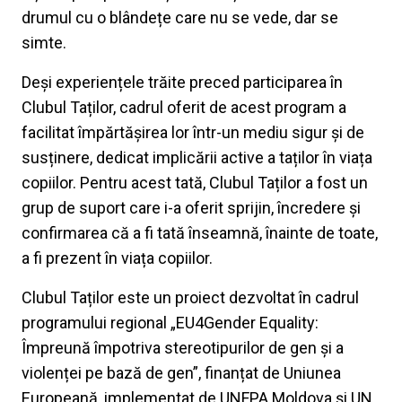
drumul cu o blândețe care nu se vede, dar se
simte.
Deși experiențele trăite preced participarea în
Clubul Taților, cadrul oferit de acest program a
facilitat împărtășirea lor într-un mediu sigur și de
susținere, dedicat implicării active a taților în viața
copiilor. Pentru acest tată, Clubul Taților a fost un
grup de suport care i-a oferit sprijin, încredere și
confirmarea că a fi tată înseamnă, înainte de toate,
a fi prezent în viața copiilor.
Clubul Taților este un proiect dezvoltat în cadrul
programului regional „EU4Gender Equality:
Împreună împotriva stereotipurilor de gen și a
violenței pe bază de gen”, finanțat de Uniunea
Europeană, implementat de UNFPA Moldova și UN