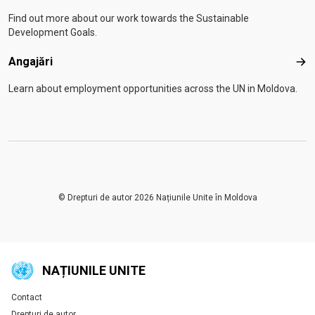
Find out more about our work towards the Sustainable
Development Goals.
Angajări
Anga
Learn about employment opportunities across the UN in Moldova.
© Drepturi de autor 2026 Națiunile Unite în Moldova
NAȚIUNILE UNITE
Contact
Global U.N. menu
Drepturi de autor