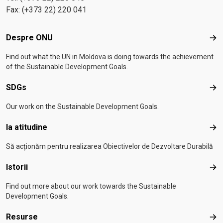
Fax: (+373 22) 220 041
Footer menu
Despre ONU
Des
Find out what the UN in Moldova is doing towards the achievement
of the Sustainable Development Goals.
SDGs
SD
Our work on the Sustainable Development Goals.
Ia atitudine
Ia a
Să acționăm pentru realizarea Obiectivelor de Dezvoltare Durabilă
Istorii
Isto
Find out more about our work towards the Sustainable
Development Goals.
Resurse
Res