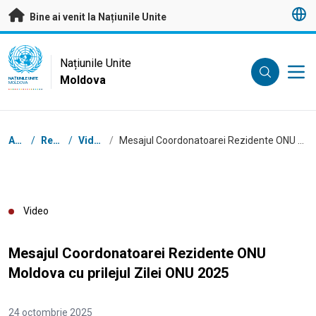
A trece la conținutul principal
Bine ai venit la Națiunile Unite
UN Logo
Națiunile Unite
Moldova
NAȚIUNILE UNITE
MOLDOVA
Breadcrumb
Acasă
/
Resurse
/
Video-uri
/
Mesajul Coordonatoarei Rezidente ONU Moldova cu prilejul Zilei ONU 2025
Video
Mesajul Coordonatoarei Rezidente ONU
Moldova cu prilejul Zilei ONU 2025
24 octombrie 2025