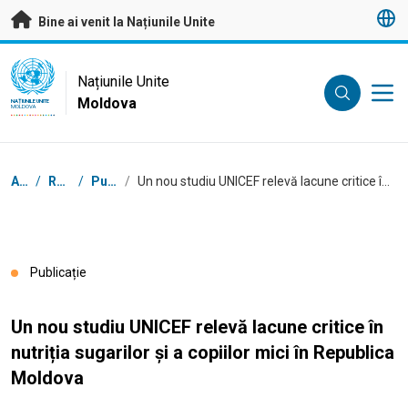
A trece la conținutul principal
Bine ai venit la Națiunile Unite
UN Logo
Națiunile Unite
Moldova
NAȚIUNILE UNITE
MOLDOVA
Breadcrumb
Acasă
/
Resurse
/
Publicații
/
Un nou studiu UNICEF relevă lacune critice în nutriția sugarilor și a copiilor mici în Republica Moldova
Publicație
Un nou studiu UNICEF relevă lacune critice în
nutriția sugarilor și a copiilor mici în Republica
Moldova