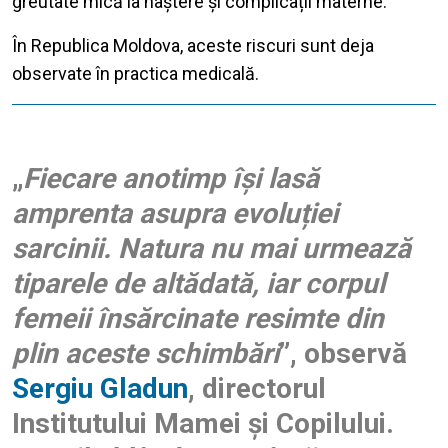
greutate mică la naștere și complicații materne.
În Republica Moldova, aceste riscuri sunt deja
observate în practica medicală.
„
Fiecare anotimp își lasă
amprenta asupra evoluției
sarcinii. Natura nu mai urmează
tiparele de altădată, iar corpul
femeii însărcinate resimte din
plin aceste schimbări
”, observ
ă
Sergiu Gladun
,
directorul
Institutului Mamei și Copilului.