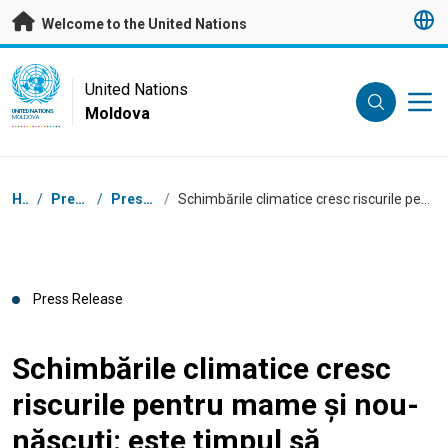
Skip to main content
Welcome to the United Nations
UN Logo
United Nations
Moldova
UNITED NATIONS
MOLDOVA
Breadcrumb
Home
/
Press Centre
/
Press Releases
/
Schimbările climatice cresc riscurile pentru mame și nou-născuți: este timpul să acționăm acum
Press Release
Schimbările climatice cresc
riscurile pentru mame și nou-
născuți: este timpul să