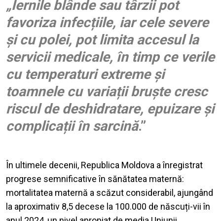
„Iernile blânde sau târzii pot
favoriza infecțiile, iar cele severe
și cu polei, pot limita accesul la
servicii medicale, în timp ce verile
cu temperaturi extreme și
toamnele cu variații bruște cresc
riscul de deshidratare, epuizare și
complicații în sarcină
.”
În ultimele decenii, Republica Moldova a înregistrat
progrese semnificative în sănătatea maternă:
mortalitatea maternă a scăzut considerabil, ajungând
la aproximativ 8,5 decese la 100.000 de născuți-vii în
anul 2024, un nivel apropiat de media Uniunii